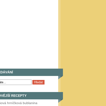
EDÁVÁNÍ
VĚJŠÍ RECEPTY
ňová hrníčková bublanina