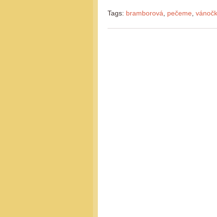
Tags:
bramborová
,
pečeme
,
vánoč