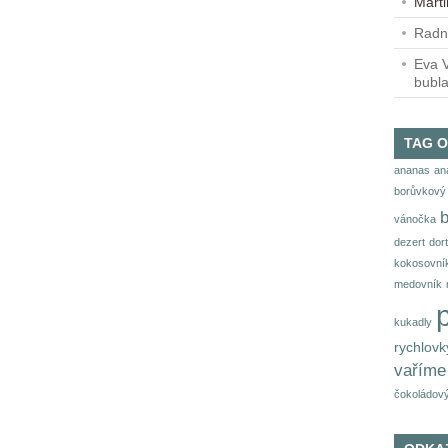
Mart
Radn
Eva V
bubl
TAG 
ananas
an
borůvkový 
vánočka
dezert
dort
kokosovní
medovník
kukadly
rychlovk
vaříme
čokoládový