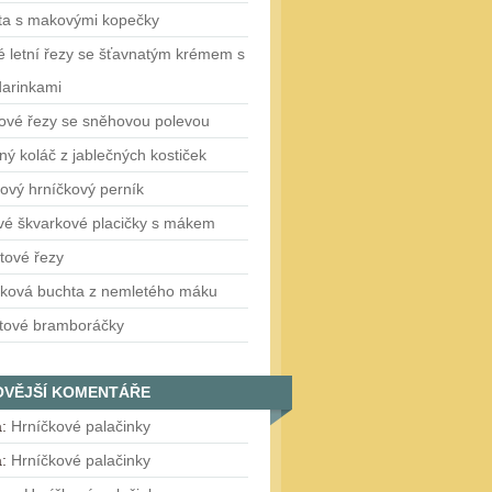
ta s makovými kopečky
 letní řezy se šťavnatým krémem s
arinkami
ové řezy se sněhovou polevou
ý koláč z jablečných kostiček
ový hrníčkový perník
vé škvarkové placičky s mákem
tové řezy
čková buchta z nemletého máku
tové bramboráčky
OVĚJŠÍ KOMENTÁŘE
a
:
Hrníčkové palačinky
a
:
Hrníčkové palačinky