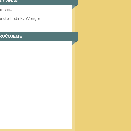
ZY JINAM
tní vína
arské hodinky Wenger
RUČUJEME