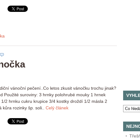
ka
nočka
radiční vánoční pečení..Co letos zkusit vánočku trochu jinak?
hod Použité suroviny: 3 hrnky polohrubé mouky 1 hrnek
VYHL
/2 hrnku cukru krupice 3/4 kostky droždí 1/2 másla 2
 kůra rozinky šp. soli..
Celý článek
NEJNO
Třeš