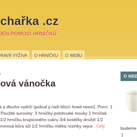
chařka .cz
 JEN POMOCÍ HRNÍČKŮ
RAVÁ VÝŽIVA
O HRNÍČKU
O WEBU
O WE
rová vánočka
a dlouho vydrží (pokud ji naši blízcí hned nesní). Porcí: 1
Použité suroviny: 3 hrníčky polohrubé mouky 1 hrníček
2 hrníčku krupicového cukru 3/4 kostičky droždí 1/2
tronová kůra sůl 1/2 hrníčku mléka rozinky vejce..
Celý
budeme r
:)