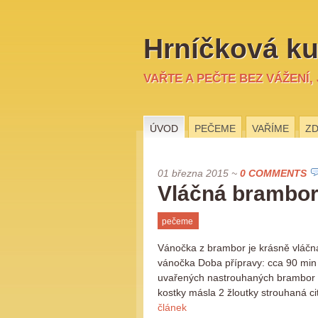
Hrníčková ku
VAŘTE A PEČTE BEZ VÁŽENÍ,
ÚVOD
PEČEME
VAŘÍME
ZD
01 března 2015
~
0 COMMENTS
Vláčná brambo
pečeme
Vánočka z brambor je krásně vláčná 
vánočka Doba přípravy: cca 90 min 
uvařených nastrouhaných brambor 1/
kostky másla 2 žloutky strouhaná ci
článek