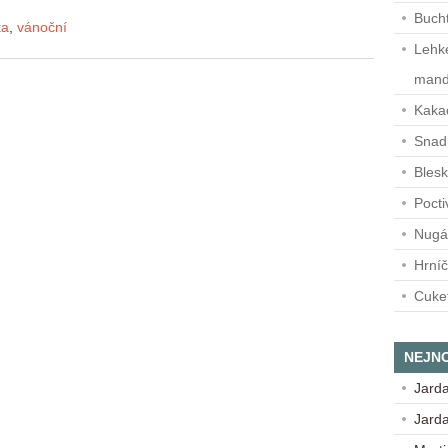
Buch
ka
,
vánoční
Lehké
mand
Kaka
Snadn
Blesk
Pocti
Nugá
Hrní
Cuke
NEJN
Jard
Jard