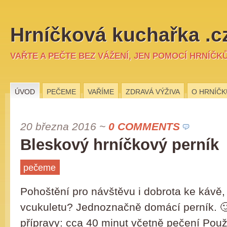
Hrníčková kuchařka .c
VAŘTE A PEČTE BEZ VÁŽENÍ, JEN POMOCÍ HRNÍČK
ÚVOD
PEČEME
VAŘÍME
ZDRAVÁ VÝŽIVA
O HRNÍČK
20 března 2016
~
0 COMMENTS
Bleskový hrníčkový perník
pečeme
Pohoštění pro návštěvu i dobrota ke kávě, 
vcukuletu? Jednoznačně domácí perník. 
přípravy: cca 40 minut včetně pečení Použi