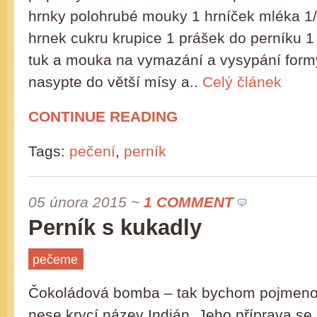
hrnky polohrubé mouky 1 hrníček mléka 1/
hrnek cukru krupice 1 prášek do perníku 1
tuk a mouka na vymazání a vysypání form
nasypte do větší mísy a..
Celý článek
CONTINUE READING
Tags:
pečení
,
perník
05 února 2015
~
1 COMMENT
Perník s kukadly
pečeme
Čokoládová bomba – tak bychom pojmenoval
nese krycí název Indián. Jeho příprava se