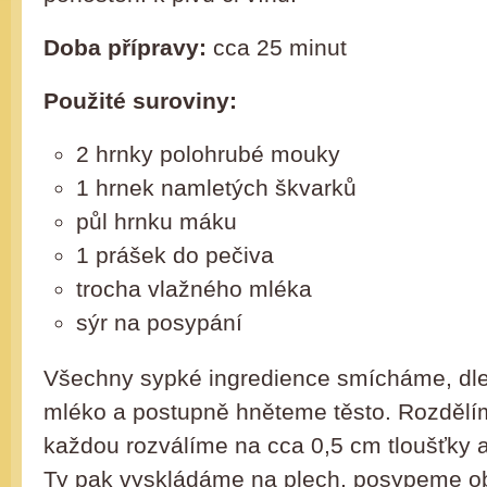
Doba přípravy:
cca 25 minut
Použité suroviny:
2 hrnky polohrubé mouky
1 hrnek namletých škvarků
půl hrnku máku
1 prášek do pečiva
trocha vlažného mléka
sýr na posypání
Všechny sypké ingredience smícháme, dle
mléko a postupně hněteme těsto. Rozdělím
každou rozválíme na cca 0,5 cm tloušťky a
Ty pak vyskládáme na plech, posypeme o