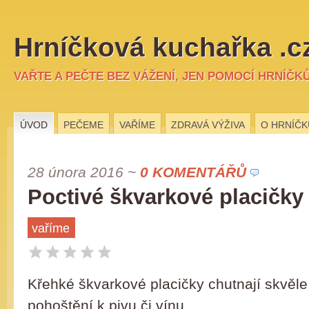
Hrníčková kuchařka .c
VAŘTE A PEČTE BEZ VÁŽENÍ, JEN POMOCÍ HRNÍČK
ÚVOD
PEČEME
VAŘÍME
ZDRAVÁ VÝŽIVA
O HRNÍČK
28 února 2016
~
0 KOMENTÁŘŮ
Poctivé škvarkové placičk
vaříme
Křehké škvarkové placičky chutnají skvěle 
pohoštění k pivu či vínu.