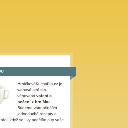
BU
HrníčkováKuchařka.cz je
webová stránka
věnovaná
vaření a
pečení z hrníčku
.
Budeme vám přinášet
jednoduché recepty a
ádi, když se i vy podělíte o ty vaše