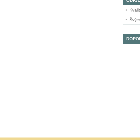
ODKA
Kvali
Švýc
DOPO