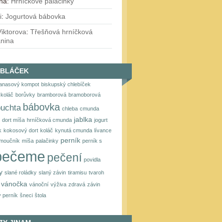
ina
:
Hrníčkové palačinky
i
:
Jogurtová bábovka
iktorova
:
Třešňová hrníčková
anina
OBLÁČEK
anasový kompot
biskupský chlebíček
koláč
borůvky
bramborová
bramoborová
bábovka
buchta
chleba
cmunda
jablka
dort míša
hrníčková cmunda
jogurt
k
kokosový dort
koláč
kynutá cmunda
lívance
perník
moučník
míša
palačinky
perník s
pečeme
pečení
povidla
y
slané roládky
slaný závin
tiramisu
tvaroh
vánočka
vánoční
výživa
zdravá
závin
 perník
šneci
štola