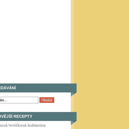
EDÁVÁNÍ
VĚJŠÍ RECEPTY
ňová hrníčková bublanina