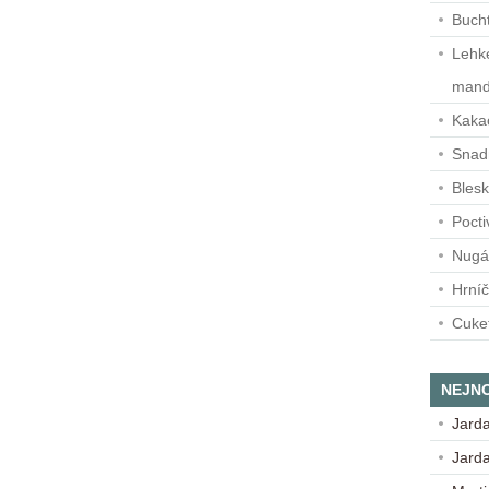
Buch
Lehké
mand
Kaka
Snadn
Blesk
Pocti
Nugá
Hrní
Cuke
NEJN
Jard
Jard