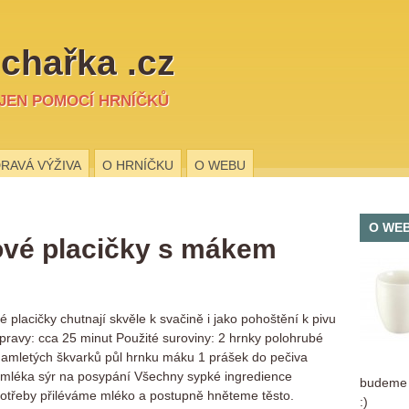
chařka .cz
 JEN POMOCÍ HRNÍČKŮ
RAVÁ VÝŽIVA
O HRNÍČKU
O WEBU
O WE
ové placičky s mákem
 placičky chutnají skvěle k svačině i jako pohoštění k pivu
ípravy: cca 25 minut Použité suroviny: 2 hrnky polohrubé
amletých škvarků půl hrnku máku 1 prášek do pečiva
 mléka sýr na posypání Všechny sypké ingredience
budeme r
otřeby přiléváme mléko a postupně hněteme těsto.
:)