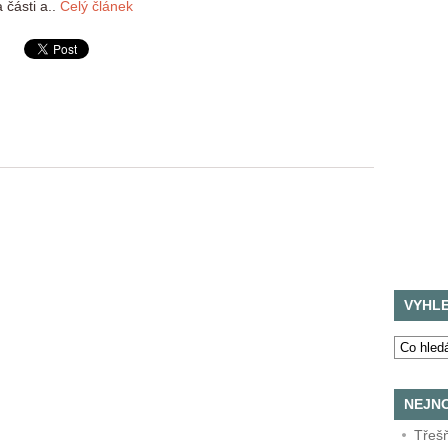
 části a..
Celý článek
VYHL
NEJNO
Třeš