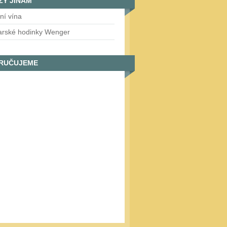
ZY JINAM
tní vína
arské hodinky Wenger
RUČUJEME