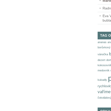
Mart
Radn
Eva V
bubl
TAG 
ananas
an
borůvkový 
vánočka
dezert
dort
kokosovní
medovník
kukadly
rychlovk
vaříme
čokoládový