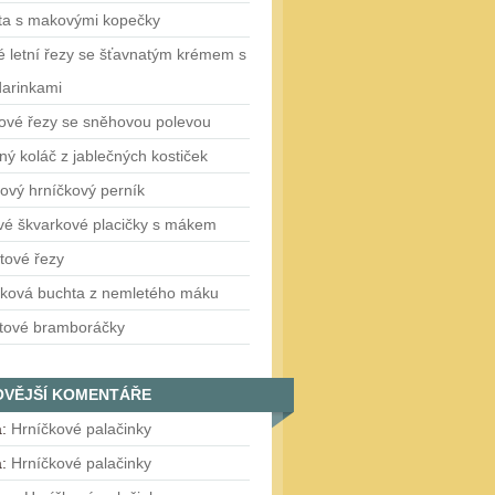
ta s makovými kopečky
 letní řezy se šťavnatým krémem s
arinkami
ové řezy se sněhovou polevou
ý koláč z jablečných kostiček
ový hrníčkový perník
vé škvarkové placičky s mákem
tové řezy
čková buchta z nemletého máku
tové bramboráčky
OVĚJŠÍ KOMENTÁŘE
a
:
Hrníčkové palačinky
a
:
Hrníčkové palačinky