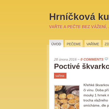
Hrníčková ku
VAŘTE A PEČTE BEZ VÁŽENÍ,
ÚVOD
PEČEME
VAŘÍME
ZD
28 února 2016
~
0 COMMENTS
Poctivé škvark
vaříme
Křehké škvarkové
či vínu. Doba př
mouky 1 hrnek n
trocha vlažného
smícháme, dle p