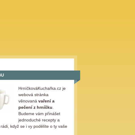
BU
HrníčkováKuchařka.cz je
webová stránka
věnovaná
vaření a
pečení z hrníčku
.
Budeme vám přinášet
jednoduché recepty a
ádi, když se i vy podělíte o ty vaše