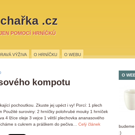
chařka .cz
 JEN POMOCÍ HRNÍČKŮ
RAVÁ VÝŽIVA
O HRNÍČKU
O WEBU
O WE
asového kompotu
jící pochoutkou. Zkuste jej upéct i vy! Porcí: 1 plech
 Použité suroviny: 2 hrníčky polohrubé mouky 1 hrníček
va 4 lžíce oleje 3 vejce 1 větší plechovka ananasového
mícháme s cukrem a práškem do pečiva…
Celý článek
budeme r
:)