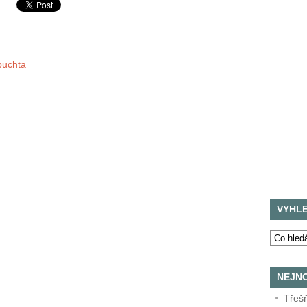
buchta
VYHL
NEJNO
Třeš