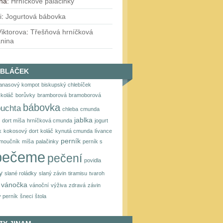
ina
:
Hrníčkové palačinky
i
:
Jogurtová bábovka
iktorova
:
Třešňová hrníčková
anina
OBLÁČEK
anasový kompot
biskupský chlebíček
koláč
borůvky
bramborová
bramoborová
bábovka
buchta
chleba
cmunda
jablka
dort míša
hrníčková cmunda
jogurt
k
kokosový dort
koláč
kynutá cmunda
lívance
perník
moučník
míša
palačinky
perník s
pečeme
pečení
povidla
y
slané roládky
slaný závin
tiramisu
tvaroh
vánočka
vánoční
výživa
zdravá
závin
 perník
šneci
štola