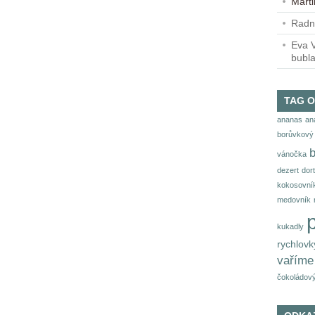
Mart
Radn
Eva V
bubl
TAG 
ananas
an
borůvkový 
vánočka
dezert
dort
kokosovní
medovník
kukadly
rychlovk
vaříme
čokoládový