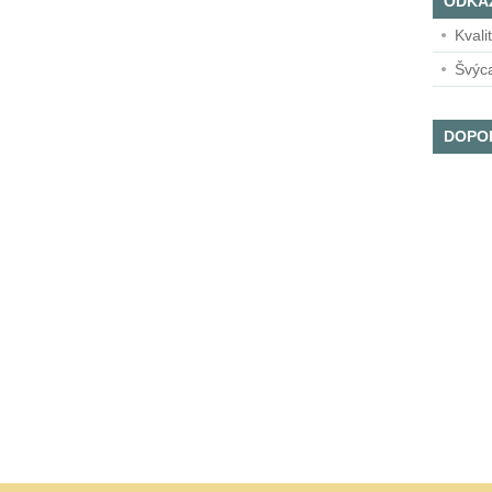
ODKA
Kvali
Švýc
DOPO