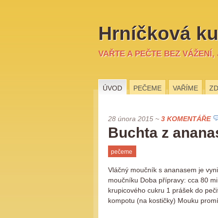
Hrníčková ku
VAŘTE A PEČTE BEZ VÁŽENÍ,
ÚVOD
PEČEME
VAŘÍME
ZD
28 února 2015
~
3 KOMENTÁŘE
Buchta z anan
pečeme
Vláčný moučník s ananasem je vynika
moučníku Doba přípravy: cca 80 min
krupicového cukru 1 prášek do peči
kompotu (na kostičky) Mouku pro