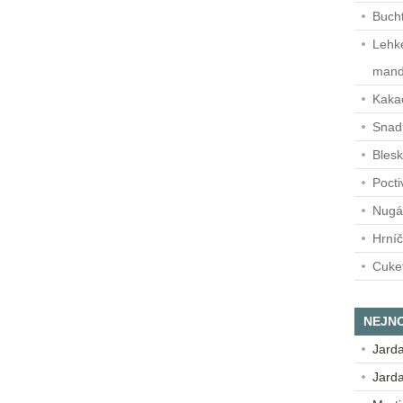
Buch
Lehké
mand
Kaka
Snadn
Blesk
Pocti
Nugá
Hrní
Cuke
NEJN
Jard
Jard