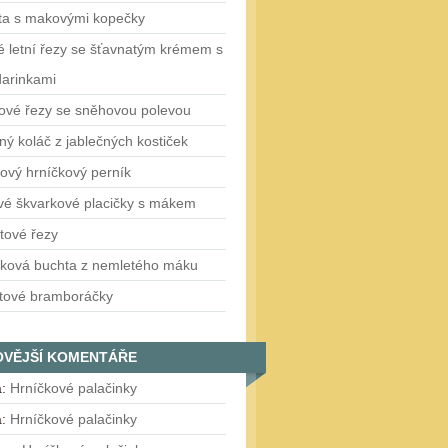
ta s makovými kopečky
 letní řezy se šťavnatým krémem s
arinkami
ové řezy se sněhovou polevou
ý koláč z jablečných kostiček
ový hrníčkový perník
vé škvarkové placičky s mákem
tové řezy
čková buchta z nemletého máku
tové bramboráčky
OVĚJŠÍ KOMENTÁŘE
a
:
Hrníčkové palačinky
a
:
Hrníčkové palačinky