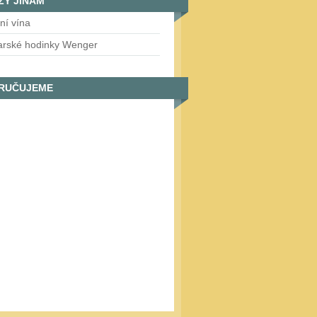
ZY JINAM
tní vína
arské hodinky Wenger
RUČUJEME