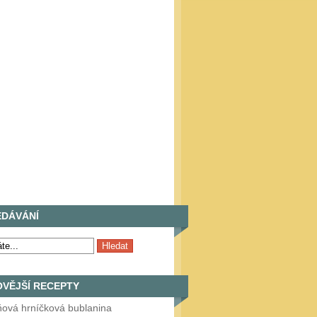
EDÁVÁNÍ
VĚJŠÍ RECEPTY
ňová hrníčková bublanina