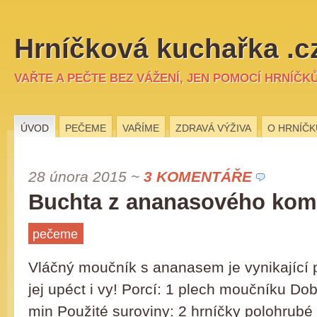
Hrníčková kuchařka .c
VAŘTE A PEČTE BEZ VÁŽENÍ, JEN POMOCÍ HRNÍČK
ÚVOD
PEČEME
VAŘÍME
ZDRAVÁ VÝŽIVA
O HRNÍČK
28 února 2015
~
3 KOMENTÁŘE
Buchta z ananasového kom
pečeme
Vláčný moučník s ananasem je vynikající 
jej upéct i vy! Porcí: 1 plech moučníku Do
min Použité suroviny: 2 hrníčky polohrubé