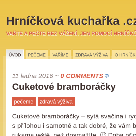
Hrníčková kuchařka .c
VAŘTE A PEČTE BEZ VÁŽENÍ, JEN POMOCÍ HRNÍČK
ÚVOD
PEČEME
VAŘÍME
ZDRAVÁ VÝŽIVA
O HRNÍČK
11 ledna 2016
~
0 COMMENTS
Cuketové bramboráčky
pečeme
zdravá výživa
Cuketové bramboráčky – sytá svačina i ry
s přílohou i samotné a tak dobré, že vám 
rukama ještě, než dosmažíte. 🙂 Doba příp