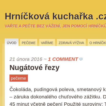
Hrníčková kuchařka .c
VAŘTE A PEČTE BEZ VÁŽENÍ, JEN POMOCÍ HRNÍČK
ÚVOD
PEČEME
VAŘÍME
ZDRAVÁ VÝŽIVA
O HRNÍČK
21 února 2016
~
1 COMMENT
Nugátové řezy
pečeme
Čokoláda, pudingová poleva, smetanový k
– záruka dokonalého chuťového zážitku. D
45 minut včetně pečení Použité suroviny: 