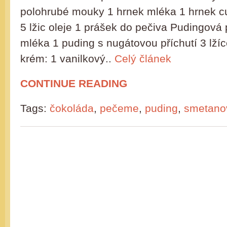
polohrubé mouky 1 hrnek mléka 1 hrnek cu
5 lžic oleje 1 prášek do pečiva Pudingová 
mléka 1 puding s nugátovou příchutí 3 lž
krém: 1 vanilkový..
Celý článek
CONTINUE READING
Tags:
čokoláda
,
pečeme
,
puding
,
smetano